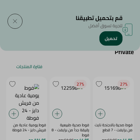
التوصيل إلى
حدد المنطقة
قم بتحميل تطبيقنا
لتجربة تسوق أفضل
تحميل
الرئيسية
/
Private
فلترة المنتجات
27‎%‎
27‎%‎
فوط صحية بالاجنحة نايت
فوط صحية طبيعية
فوط يومية عادية من
من برايفت - 7 قطع
رقيقة جداً من برايفت - 8
فريش دايز - 24 فوطة
فوط
44.95 جم
61.95 جم
44.95 جم
61.95 جم
114.95 جم