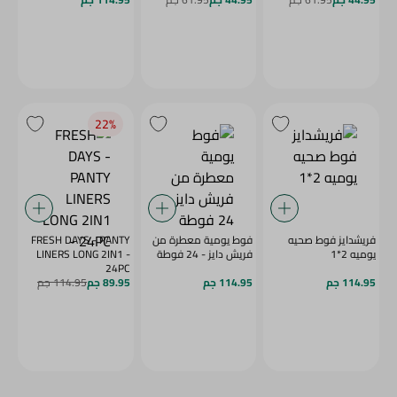
22‎%‎
فريشدايز فوط صحيه
فوط يومية معطرة من
FRESH DAYS - PANTY
يوميه 2*1
فريش دايز - 24 فوطة
LINERS LONG 2IN1 -
24PC
114.95 جم
114.95 جم
89.95 جم
114.95 جم