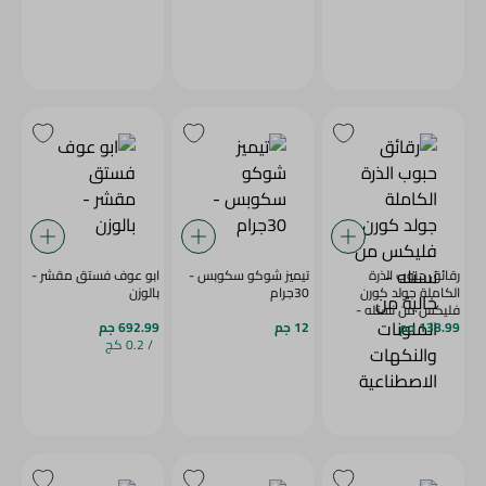
رقائق حبوب الذرة
تيميز شوكو سكوبس -
ابو عوف فستق مقشر -
الكاملة جولد كورن
30جرام
بالوزن
فليكس من نستله -
138.99 جم
خالية من الملونات
12 جم
692.99 جم
والنكهات الاصطناعية
/ 0.2 كج