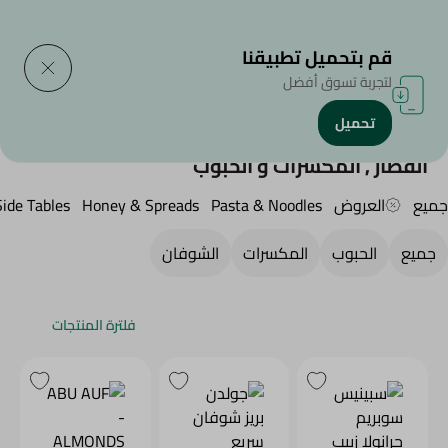
التوصيل إلى
حدد المنطقة
قم بتحميل تطبيقنا
لتجربة تسوق أفضل
تحميل
الرئيسية
/
منتجات البقالة
/
الفطار , المكسرات و الحبوب
الفطار , المكسرات و الحبوب
جميع
العروض
Pasta & Noodles
Honey & Spreads
Side Tables
جميع
الحبوب
المكسرات
الشوفان
فلترة المنتجات