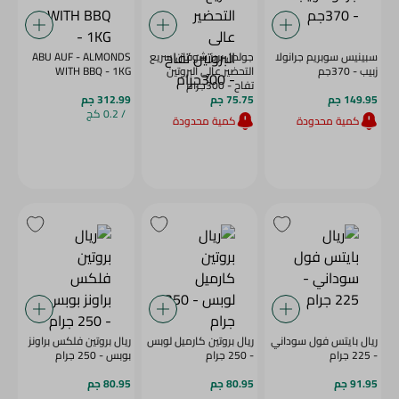
سبينيس سوبريم جرانولا
جولدن بريز شوفان سريع
ABU AUF - ALMONDS
زبيب - 370جم
التحضير عالى البروتين
WITH BBQ - 1KG
تفاح - 300جرام
149.95 جم
75.75 جم
312.99 جم
/ 0.2 كج
كمية محدودة
كمية محدودة
ريال بايتس فول سوداني
ريال بروتين كارميل لوبس
ريال بروتين فلكس براونز
- 225 جرام
- 250 جرام
بوبس - 250 جرام
91.95 جم
80.95 جم
80.95 جم