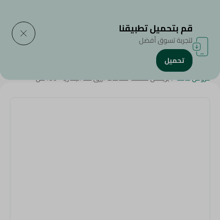
التوصيل إلى
حدد المنطقة
قم بتحميل تطبيقنا
لتجربة تسوق أفضل
تحميل
الرئيسية
/
المنظفات
/
أدوات التنظييف
/
منظفات التواليت
/
عروض عامة
/
بريكس منظف حمامات ازرق ضد البكتريا - 190مل