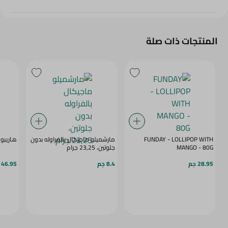
المنتجات ذات صلة
FUNDAY - LOLLIPOP WITH
مارشميلو ماجيكال بالفراوله بدون
هاريبو جيل
MANGO - 80G
جلوتين، 23,25 جرام
28.95 جم
8.4 جم
46.95 جم