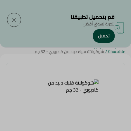
التوصيل إلى
حدد المنطقة
قم بتحميل تطبيقنا
لتجربة تسوق أفضل
تحميل
الرئيسية
/
المشروبات
/
سناكس وحلويات
/
الشوكولاتة
/
المنتجات الأكثر مبيعاً
/
Chocolate
/
SAHEL
/
Sahel Snacks
/
Chocolate
/
شوكولاتة فليك ديبد من كادبوري - 32 جم