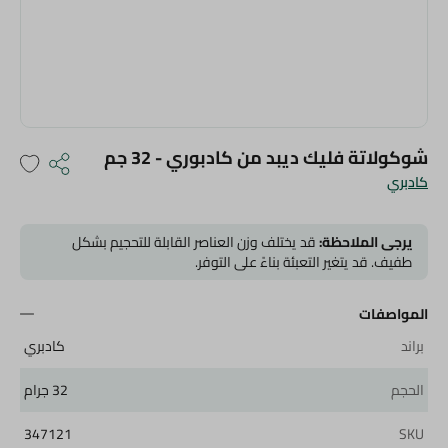
شوكولاتة فليك ديبد من كادبوري - 32 جم
كادبري
يرجى الملاحظة:
قد يختلف وزن العناصر القابلة للتحجيم بشكل
طفيف. قد يتغير التعبئة بناءً على التوفر.
المواصفات
براند
كادبري
الحجم
32 جرام
347121
SKU