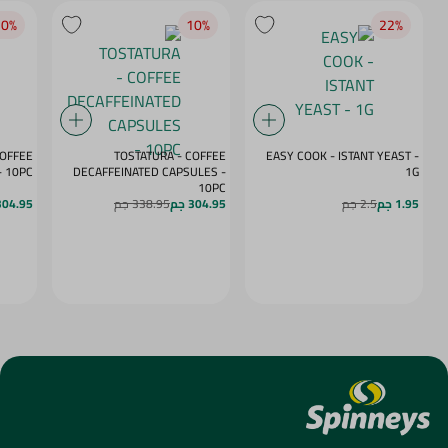
0‎%‎
10‎%‎
22‎%‎
COFFEE
TOSTATURA - COFFEE
EASY COOK - ISTANT YEAST -
APSULES VANILLA - 10PC
DECAFFEINATED CAPSULES -
1G
10PC
1.95 جم
2.5 جم
304.95 جم
338.95 جم
304.95 ج