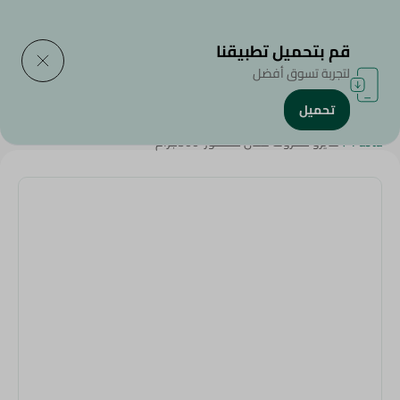
التوصيل إلى
حدد المنطقة
قم بتحميل تطبيقنا
لتجربة تسوق أفضل
تحميل
الرئيسية
/
منتجات البقالة
/
الأرز , المكرونة و النودلز
/
المكرونة
/
Rice
/
Pasta
/
كايرو مكرونه لسان عصفور-300جرام