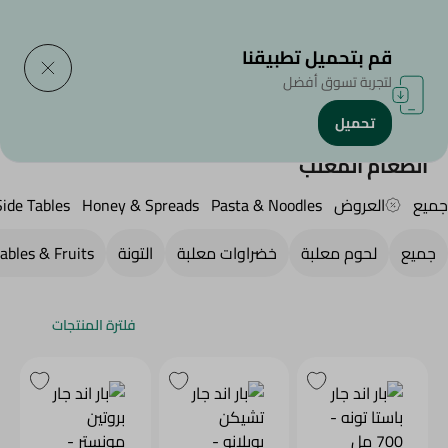
التوصيل إلى
حدد المنطقة
قم بتحميل تطبيقنا
لتجربة تسوق أفضل
تحميل
الرئيسية
/
منتجات البقالة
/
الطعام المعلب
الطعام المعلب
جميع
العروض
Pasta & Noodles
Honey & Spreads
Side Tables
جميع
لحوم معلبة
خضراوات معلبة
التونة
ables & Fruits
فلترة المنتجات