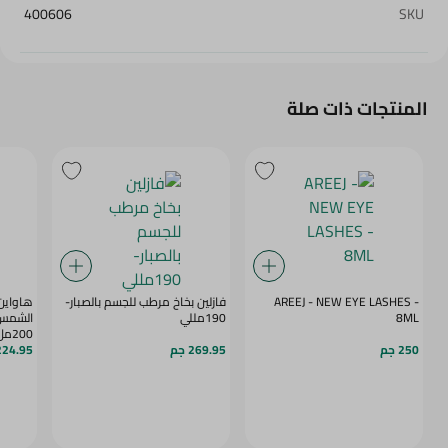
400606
SKU
المنتجات ذات صلة
AREEJ - NEW EYE LASHES -
فازلين بخاخ مرطب للجسم بالصبار-
هاواين
8ML
190مللي
الشمس 
200مل
250 جم
269.95 جم
224.95 ج