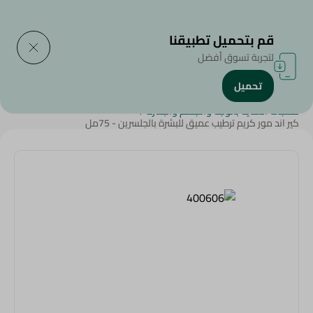
التوصيل إلى
حدد المنطقة
قم بتحميل تطبيقنا
لتجربة تسوق أفضل
تحميل
الرئيسية
/
الجمال والعناية الشخصية
/
منتجات العناية بالوجه والجسم والبشرة
/
كير اند مور كريم ترطيب عميق للبشرة بالجلسرين - 75مل