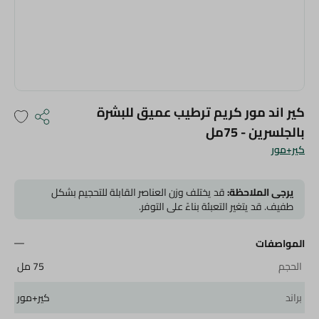
كير اند مور كريم ترطيب عميق للبشرة
بالجلسرين - 75مل
كير+مور
يرجى الملاحظة:
قد يختلف وزن العناصر القابلة للتحجيم بشكل
طفيف. قد يتغير التعبئة بناءً على التوفر.
المواصفات
الحجم
75 مل
براند
كير+مور