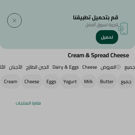
التوصيل إلى
حدد المنطقة
قم بتحميل تطبيقنا
لتجربة تسوق أفضل
تحميل
الرئيسية
/
الجبن,منتجات الألبان والبيض
/
Dairy & Eggs
/
Cheese
/
كريمة & الجبن المفرود
Cream & Spread Cheese
جميع
العروض
Cheese
Dairy & Eggs
الجبن الطازج
الأجبان
الأل
جميع
Butter
Milk
Yogurt
Eggs
Cheese
Cream
فلترة المنتجات