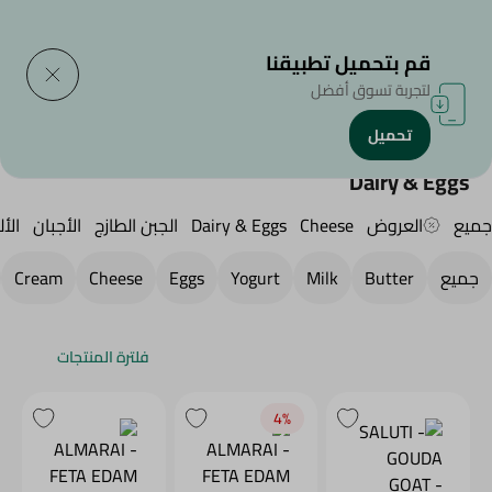
التوصيل إلى
حدد المنطقة
قم بتحميل تطبيقنا
لتجربة تسوق أفضل
تحميل
الرئيسية
/
الجبن,منتجات الألبان والبيض
/
Dairy & Eggs
Dairy & Eggs
جميع
العروض
Cheese
Dairy & Eggs
الجبن الطازج
الأجبان
الأل
جميع
Butter
Milk
Yogurt
Eggs
Cheese
Cream
فلترة المنتجات
4‎%‎