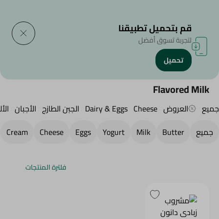
التوصيل إلى
حدد المنطقة
قم بتحميل تطبيقنا
لتجربة تسوق أفضل
تحميل
الرئيسية
/
الجبن,منتجات الألبان والبيض
/
Dairy & Eggs
/
Milk
/
لبن بنكهات
Flavored Milk
جميع
العروض
Cheese
Dairy & Eggs
الجبن الطازج
الأجبان
الأل
جميع
Butter
Milk
Yogurt
Eggs
Cheese
Cream
فلترة المنتجات