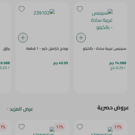
سبينيس غريبة سادة - بالكيلو
بودنج كراميل كبير - 1 قطعة
برازق
74.988 جم
49.95 جم
49.988 ج
/ 0.25 كج
/ 0.25 كج
عروض حصرية
عرض المزيد
7‎%‎
17‎%‎
17‎%‎