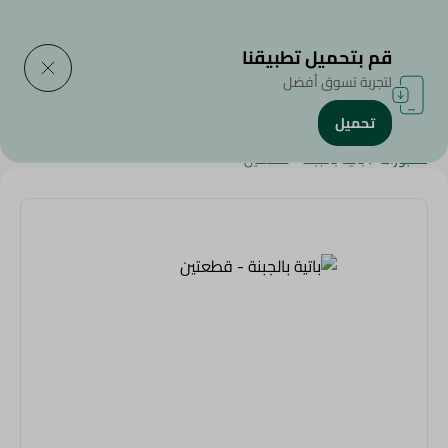
التوصيل إلى
حدد المنطقة
قم بتحميل تطبيقنا
لتجربة تسوق أفضل
تحميل
الرئيسية
/
منتجات سبينيس
/
العيش والمخبوزات
/
مخبوزات طازجة
/
مخبوزات
/
باتية بالجبنة - قطعتين