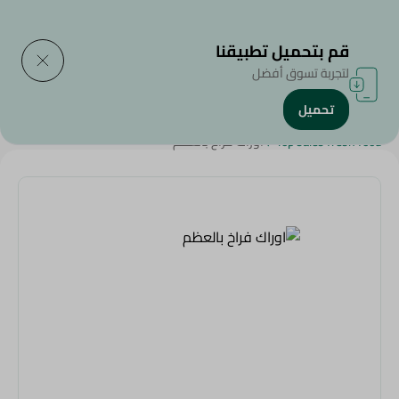
التوصيل إلى
حدد المنطقة
قم بتحميل تطبيقنا
لتجربة تسوق أفضل
تحميل
الرئيسية
/
الدجاج
/
لحوم ودواجن
/
المنتجات الأكثر مبيعاً
/
Top sales fresh food
/
اوراك فراخ بالعظم