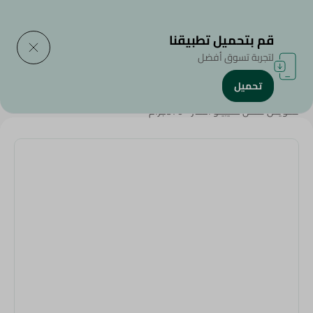
التوصيل إلى
حدد المنطقة
قم بتحميل تطبيقنا
لتجربة تسوق أفضل
تحميل
الرئيسية
/
منتجات البقالة
/
الزيتون و المخللات
/
سحور رمضان
/
تشويس فلفل هليبينو اخضر - 370جرام