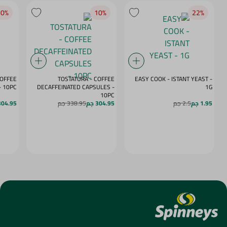
0‎%‎
10‎%‎
22‎%‎
COFFEE
TOSTATURA - COFFEE
EASY COOK - ISTANT YEAST -
APSULES VANILLA - 10PC
DECAFFEINATED CAPSULES -
1G
10PC
1.95 جم
2.5 جم
304.95 جم
338.95 جم
304.95 ج