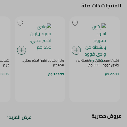
المنتجات ذات صلة
زيتون اسود مفروم بالشطة من
وادي فوود زيتون اخضر مخلي،
وادى فوود - 300 جم
650 جم
جرام
27.99 جم
127.99 جم
60.25 جم
عروض حصرية
عرض المزيد