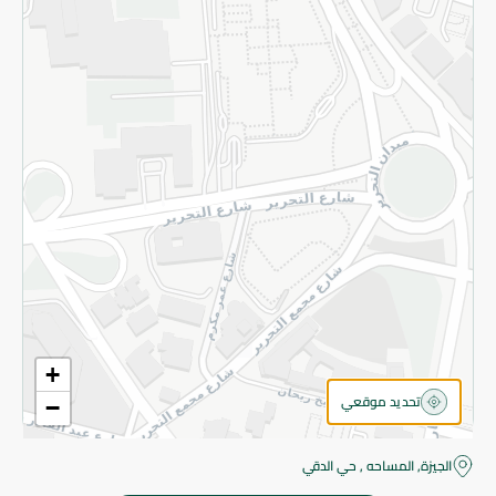
قم بالتسجيل للنشرة
©2026 - Spinneys | جميع الحقوق محفوظة
+
تحديد موقعي
−
الجيزة, المساحه , حي الدقي