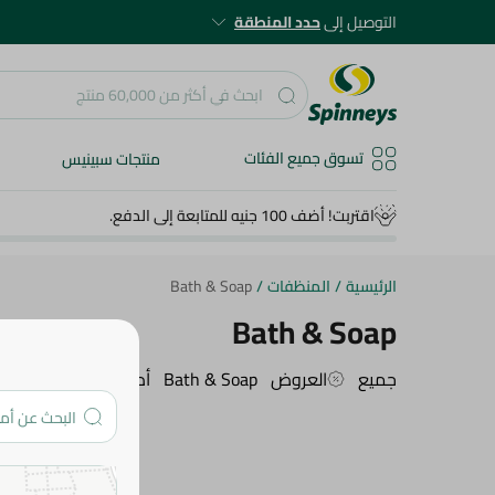
التوصيل إلى
حدد المنطقة
تسوق جميع الفئات
منتجات سبينيس
اقتربت! أضف 100 جنيه للمتابعة إلى الدفع.
الرئيسية
/
المنظفات
/
Bath & Soap
Bath & Soap
جميع
العروض
Bath & Soap
أدوات التنظييف
منتج