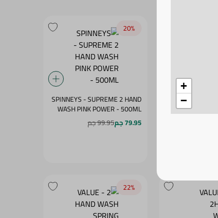
20‎%‎
+
SPINNEYS - SUPREME 2 HAND
SPINNEYS
−
WASH PINK POWER - 500ML
SHOWER GEL YEL
79.95 جم
99.95 جم
 جم
22‎%‎