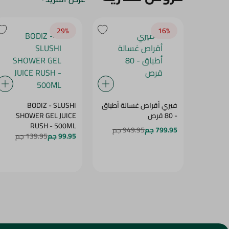
29‎%‎
16‎%‎
فيري أقراص غسالة أطباق
BODIZ - SLUSHI
- 80 قرص
SHOWER GEL JUICE
RUSH - 500ML
799.95 جم
949.95 جم
99.95 جم
139.95 جم