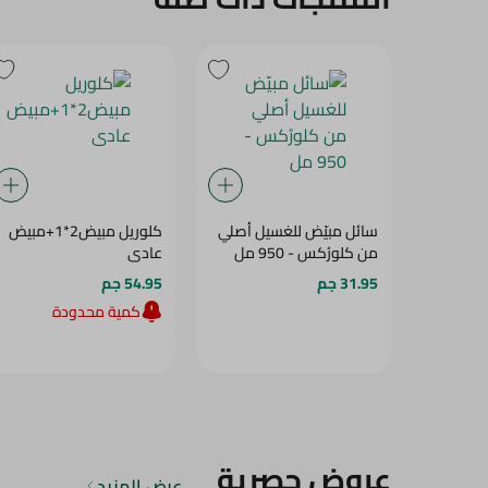
سائل مبيّض للغسيل أصلي
كلوريل مبيض2*1+مبيض
من كلورُكس - 950 مل
عادى
31.95 جم
54.95 جم
كمية محدودة
عروض حصرية
عرض المزيد