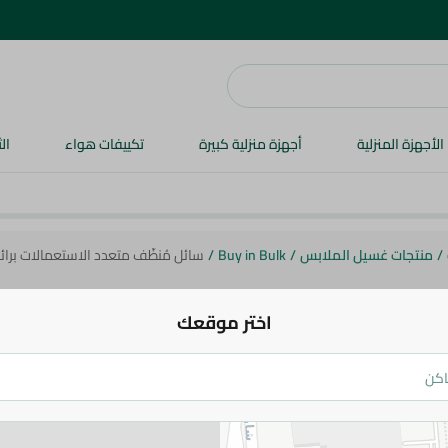
الأجهزة المنزلية
أجهزة منزلية كبيرة
تكييفات هواء
ال
/
منتجات غسيل الملابس
/
Buy in Bulk
/
سائل مُنظّف متعدد الاستعمالات برائحة ال
اختر موقعك
كلوريل
سائل مُنظّف متعدد الاستعمالات برائحة 
كلوريل - 4 كيلو
124.95 جم