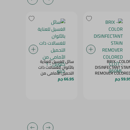
BRIX - COLOR
سائل الغسيل للعناية
مبيض مضاد 
DISINFECTANT STAI
بالألوان للغسالات ذات
كلوريل - 4 كيلو
REMOVER COLORE
التحميل الأمامي من
99.95 جم
59.9 جم
CLOT - 950M
66.95 جم
كلوريل - 1 كيلو