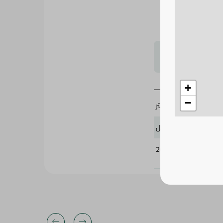
لتحجيم بشكل
+
−
4 لتر
كلوريل
209489