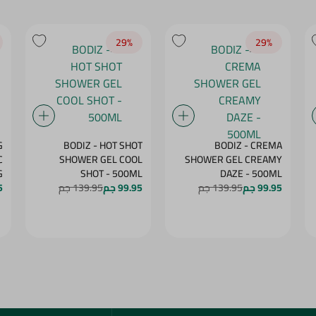
29‎%‎
29‎%‎
G
BODIZ - HOT SHOT
BODIZ - CREMA
C
SHOWER GEL COOL
SHOWER GEL CREAMY
G
SHOT - 500ML
DAZE - 500ML
99.95 جم
139.95 جم
99.95 جم
139.95 جم
5