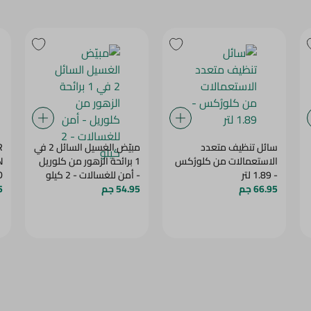
سائل تنظيف متعدد
مبيّض الغسيل السائل 2 في
الاستعمالات من كلورُكس
1 برائحة الزهور من كلوريل
N
- 1.89 لتر
- أمن للغسالات - 2 كيلو
D
66.95 جم
54.95 جم
5
L