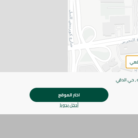
اضف للعربة
يرجى الملاحظة:
قد يختلف وزن العناصر القابلة ل
طفيف. قد يتغير التعبئة بناءً على التوفر.
المواصفات
قعي
الحجم
براند
 , حي الدقي
SKU
اختر الموقع
أدخل يدويا