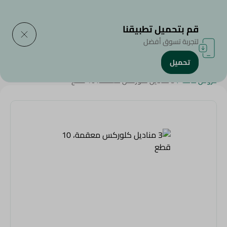
التوصيل إلى
حدد المنطقة
قم بتحميل تطبيقنا
لتجربة تسوق أفضل
تحميل
الرئيسية
/
المنظفات
/
أدوات التنظييف
/
المبيضات و المطهرات
/
عروض عامة
/
3 مناديل كلوركس معقمة، 10 قطع