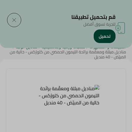
التوصيل إلى
حدد المنطقة
قم بتحميل تطبيقنا
لتجربة تسوق أفضل
تحميل
الرئيسية
/
الجمال والعناية الشخصية
/
المنظفات
/
أدوات التنظييف
/
المبيضات و المطهرات
/
منتجات ورقية وبلاستيكية
/
مناديل الوجه
/
مناديل مبللة ومعقّمة برائحة الليمون الحمضي من كلورُكس - خالية من
المبيّض - 40 منديل