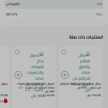
براند
كلوروكس
381375
SKU
المنتجات ذات صلة
سائل مُعقّم ومُطهّر مضاد للجراثيم
غسول بخاخ للفواكه والخضروات
ديتول مطه
من ديتول - 950 مل
مضاد للبكتيريا من فاست - 2 x
360 مل
749.95 جم
92.95 جم
519.95 ج
كمي