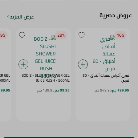
عروض حصرية
عرض المزيد
9‎%‎
29‎%‎
16‎%‎
فيري أقراص غسالة أطباق - 80
BODIZ - SLUSHI SHOWER GEL
ER GEL
قرص
JUICE RUSH - 500ML
MY DAZE - 500ML
799.95 جم
949.95 جم
99.95 جم
139.95 جم
99.95 جم