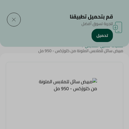
التوصيل إلى
حدد المنطقة
قم بتحميل تطبيقنا
لتجربة تسوق أفضل
تحميل
الرئيسية
/
المنظفات
/
أدوات التنظييف
/
المبيضات و المطهرات
/
منتجات غسيل الملابس
/
مبيض سائل للملابس الملونة من كلورُكس - 950 مل