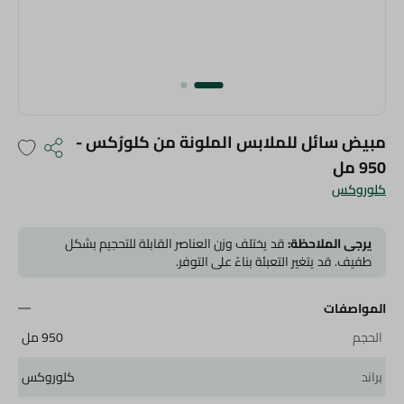
مبيض سائل للملابس الملونة من كلورُكس -
950 مل
كلوروكس
يرجى الملاحظة:
قد يختلف وزن العناصر القابلة للتحجيم بشكل
طفيف. قد يتغير التعبئة بناءً على التوفر.
المواصفات
الحجم
950 مل
براند
كلوروكس