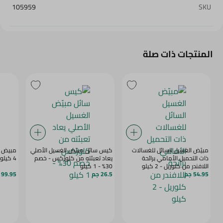
105959
SKU
المنتجات ذات صلة
مبيّض الغسيل السائل للغسالات
كيس سائل مبيّض الغسيل الأصلي
مبيض مض
ذات التحميل الأمامي برائحة
يعاد تعبئته من كلورُكس - خصم
4 كيلو
اللافندر من كلوريل - 2 كيلو
30% - 1 كيلو
54.95 جم
26.5 جم
99.95 جم