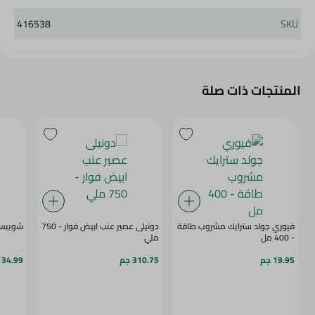
416538
SKU
المنتجات ذات صلة
فيوري جولد سترايك مشروب طاقة
دونيلى عصير عنب ابيض فوار - 750
شويبس كل
- 400 مل
ملي
19.95 جم
310.75 جم
34.99 جم