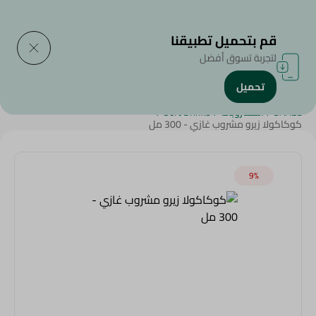
التوصيل إلى
حدد المنطقة
قم بتحميل تطبيقنا
لتجربة تسوق أفضل
تحميل
الرئيسية
/
المشروبات
/
المشروبات الغازية
/
المنتجات الأكثر مبيعاً
/
SAHEL
/
المشروبات
/
Soft Drinks
/
كوكاكولا زيرو مشروب غازي - 300 مل
9‎%‎