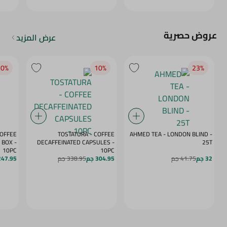
عروض حصرية
عرض المزيد
0‎%‎
10‎%‎
23‎%‎
COFFEE
TOSTATURA - COFFEE
AHMED TEA - LONDON BLIND -
BOX -
DECAFFEINATED CAPSULES -
25T
10PC
10PC
32 جم
41.75 جم
304.95 جم
338.95 جم
247.95 ج