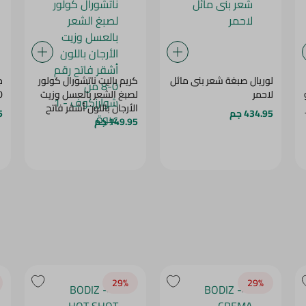
لوريال صبغة شعر بنى مائل
كريم باليت ناتشورال كولور
ج
لاحمر
لصبغ الشعر بالعسل وزيت
00
الأرجان باللون أشقر فاتح
434.95 جم
.5
149.95 جم
رقم 0-8 من شوارزكوف -
1 عبوة
29‎%‎
29‎%‎