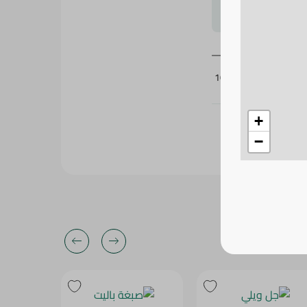
لتحجيم بشكل
107331
+
−