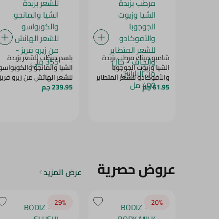
شامبو مينك مرطب بزبدة
بلسم مرطّب للشعر بزبدة
الشيا وزيوت الجوجوبا
الشيا والمانجو والكوبواسو
والأفوكادو للشعر المتطاير
للشعر الهائش من زيرو فريز
61.95 جم
والجاف - خالٍ من البارابين -
- 355 ملي
239.95 جم
400 مل
عروض حصرية
عرض المزيد
29‎%‎
20‎%‎