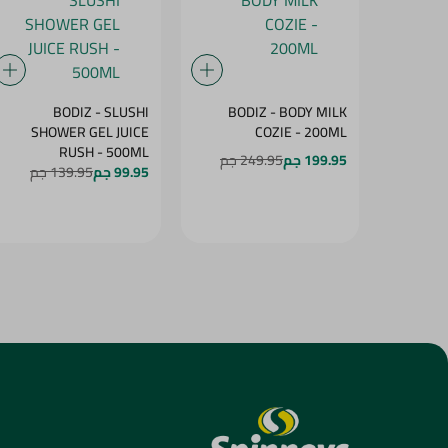
BODIZ - SLUSHI
BODIZ - BODY MILK
SHOWER GEL JUICE
COZIE - 200ML
RUSH - 500ML
199.95 جم
249.95 جم
99.95 جم
139.95 جم