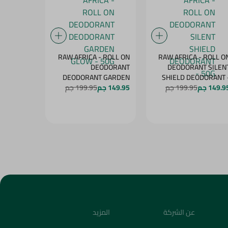
- ROLL ON
RAW AFRICA - ROLL ON
RAW AFRICA - ROLL O
NT PEACH
DEODORANT
DEODORANT SILEN
DELIGHT - 50G
DEODORANT GARDEN
SHIELD DEODORANT 
50
149.9 جم
199.95 جم
149.95 جم
GLOW - 50G
199.95 جم
149.95 جم
عن الشركة
المزيد