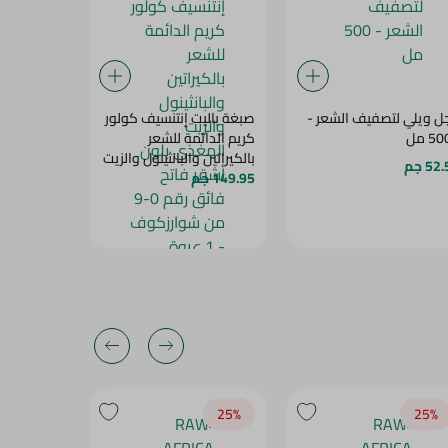
ل ويلي لتصفيف الشعر -
صبغة باليت إنتنسيف كولور
صانسيلك ش
5 مل
كريم الدائمة للشعر
لتلف الشعر
بالكيراتين والبانثينول والزيت
52 جم
134.95 جم
149.95 جم
المغذي بلون أشقر فاتح
فائق رقم 0-9 من
شوارزكوف - 1 عبوة
25‎%‎
25‎%‎
25‎%‎