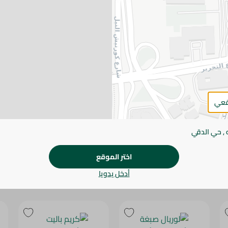
يرجى الملاحظة:
قد يختلف وزن العناصر القابلة ل
طفيف. قد يتغير التعبئة بناءً على التوفر.
المواصفات
SKU
قعي
 , حي الدقي
اختر الموقع
أدخل يدويا