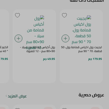
المنتجات ذات صلة
ايجيبت رول اكياس قمامة رول، 50
رول أكياس قمامة من سيلا -
قطعة، 70 * 90 سم
90×80 سم - 12 للعبوة
* 40 سم
179.95 جم
49.95 جم
179.95 ج
عروض حصرية
عرض المزيد