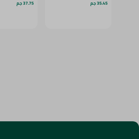
35.45 جم
37.75 جم