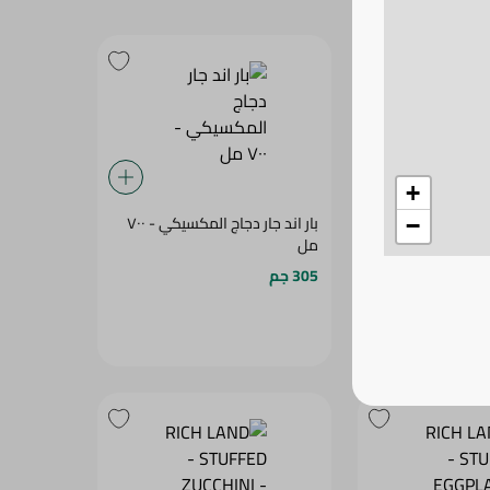
+
بار اند جار فولى لودد كينوا - 700
بار اند جار دجاج المكسيكي - ٧٠٠
−
مل
305 جم