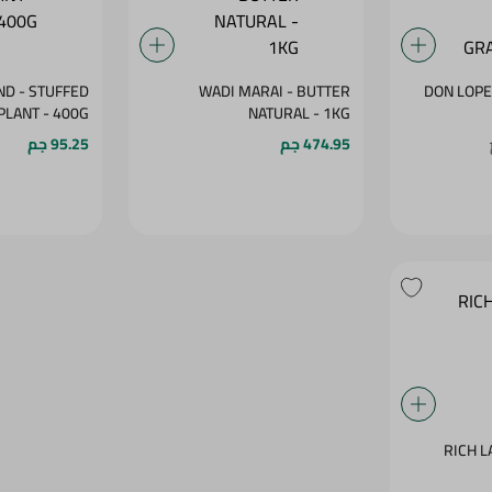
ND - STUFFED
WADI MARAI - BUTTER
DON LOPE
EGGPLANT - 400G
NATURAL - 1KG
474.95 جم
95.25 جم
RICH L