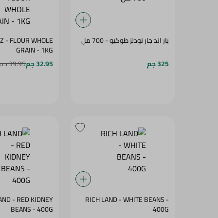
بار اند جار نودلز طوكيو - 700 مل
Z - FLOUR WHOLE
GRAIN - 1KG
325 جم
32.95 جم
39.95 جم
AND - RED KIDNEY
RICH LAND - WHITE BEANS -
BEANS - 400G
400G