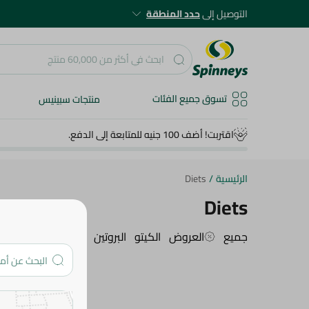
التوصيل إلى
حدد المنطقة
تسوق جميع الفئات
منتجات سبينيس
اقتربت! أضف 100 جنيه للمتابعة إلى الدفع.
الرئيسية
/
Diets
Diets
جميع
العروض
الكيتو
البروتين
منتجات القمح الكا