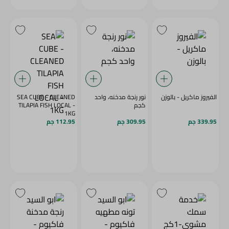
الفيروز ماكريل - بالوزن
نور رنجة مدخنه، واحد
SEA CUBE - CLEANED
كجم
TILAPIA FISH LOCAL -
1KG
339.95 جم
309.95 جم
112.95 جم