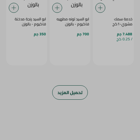
خدمة سمك
ابو السيد تونه مطهيه
ابو السيد رنجة مدخنة
مشوي-1كج
فاكيوم - بالوزن
فاكيوم - بالوزن
7.488 جم
700 جم
350 جم
/ 0.25 كج
تحميل المزيد