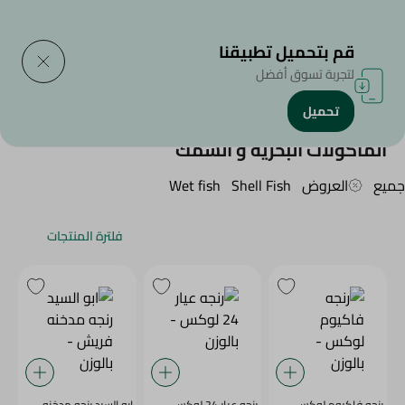
التوصيل إلى
حدد المنطقة
قم بتحميل تطبيقنا
لتجربة تسوق أفضل
تحميل
الرئيسية
/
المأكولات البحرية و السمك
المأكولات البحرية و السمك
جميع
العروض
Shell Fish
Wet fish
فلترة المنتجات
رنجه فاكيوم لوكس -
رنجه عيار 24 لوكس -
ابو السيد رنجه مدخنه