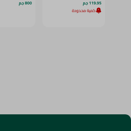
119.95 جم
800 جم
كمية محدودة