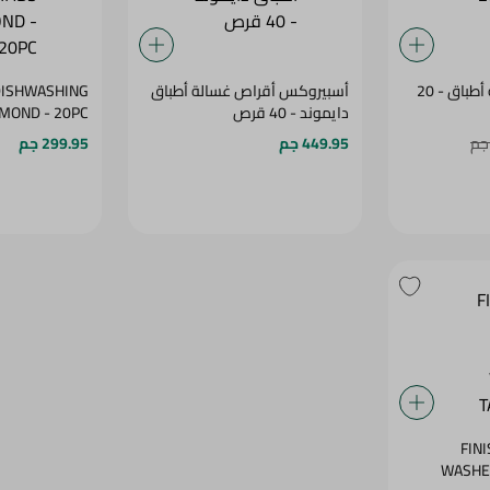
فيري أقراص غسالة أطباق - 20
أسبيروكس أقراص غسالة أطباق
DISHWASHING
دايموند - 40 قرص
AMOND - 20PC
449.95 جم
299.95 جم
FINI