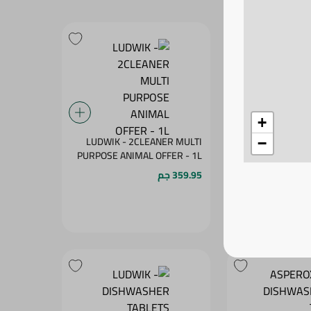
+
LUDWIK - 2CLEANER MULTI
FINISH - AU
−
PURPOSE ANIMAL OFFER - 1L
WASHING TA
359.95 جم