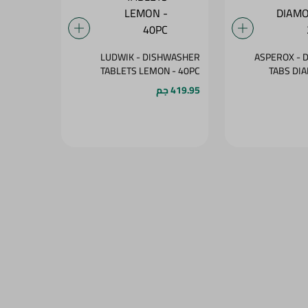
LUDWIK - DISHWASHER
ASPEROX - 
TABLETS LEMON - 40PC
TABS DI
419.95 جم