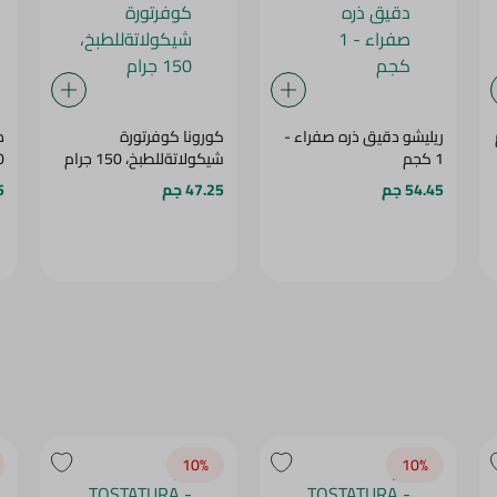
ريليشو دقيق ذره صفراء -
كورونا كوفرتورة
م
1 كجم
شيكولاتةللطبخ، 150 جرام
0
54.45 جم
47.25 جم
5
10‎%‎
10‎%‎