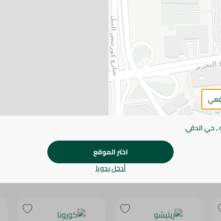
يرجى الملاحظة:
قد يختلف وزن العناصر القابلة ل
طفيف. قد يتغير التعبئة بناءً على التوفر.
المواصفات
براند
الحجم
قعي
SKU
 , حي الدقي
اختر الموقع
أدخل يدويا