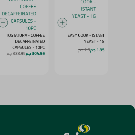
TOSTATURA - COFFEE
EASY COOK - ISTANT
DECAFFEINATED
YEAST - 1G
CAPSULES - 10PC
1.95 جم
2.5 جم
304.95 جم
338.95 جم