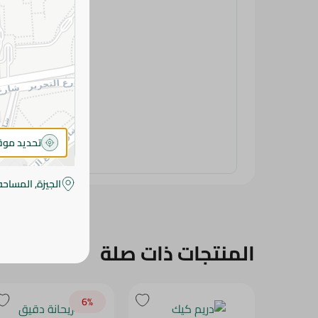
تحديد مو
الجيزة, المساحه
المنتجات ذات صلة
6‎%‎