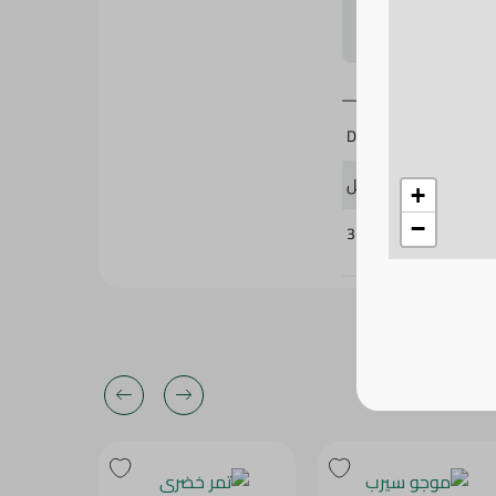
لتحجيم بشكل
Dobella
30 مل
+
−
373770