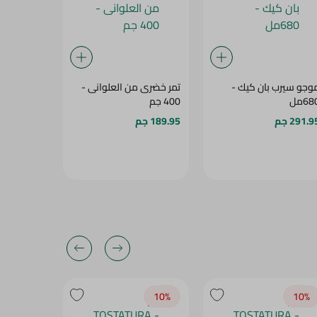
وجو سيرب بان كيك -
تمر خضرى من العلوانى -
خليط الواف
68مل
400 جم
ايجيبت
291.9 جم
189.95 جم
74.95 جم
10‎%‎
10‎%‎
10‎%‎