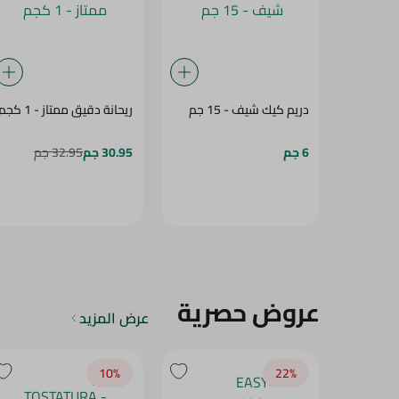
دريم كيك شيف - 15 جم
ريحانة دقيق ممتاز - 1 كجم
6 جم
30.95 جم
32.95 جم
عروض حصرية
عرض المزيد
10‎%‎
22‎%‎