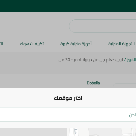
الأجهزة المنزلية
أجهزة منزلية كبيرة
تكييفات هواء
ال
خبيز
/
لون طعام جل من دوبيلا احمر - 30 مل
Dobella
لون طعام جل من دوبيلا احمر - 30 مل
اختر موقعك
31.95 جم
اضف للعربة