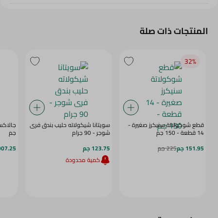
المنتجات ذات صلة
32‎%‎
قطع شوكولاتة سنيكرز صغيرة -
سويتانا شيكولاته حليب بندق فرى
14 قطعة - 150 جم
شوجر - 90 جرام
جم
151.95 جم
225 جم
123.75 جم
907.25 ج
كمية محدودة