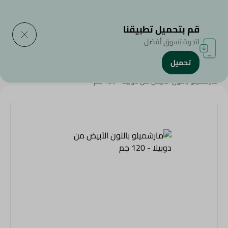
التوصيل إلى
حدد المنطقة
قم بتحميل تطبيقنا
لتجربة تسوق أفضل
تحميل
الرئيسية
/
سناكس وحلويات
/
الشوكولاتة
/
الحلوي و العلكة
/
مارشميلو باللون الأبيض من دوبيلا - 120 جم