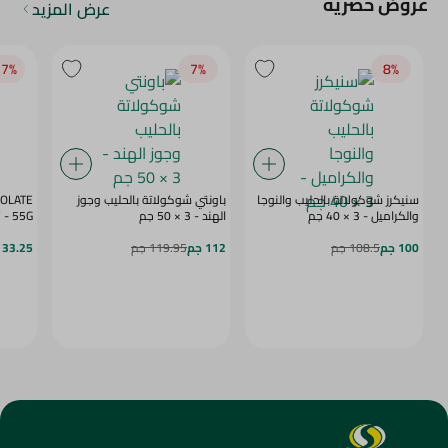
عروض حصرية
عرض المزيد
7‎%‎
7‎%‎
8‎%‎
سنيكرز شوكولاتة بالحليب والنوجا
باونتي شوكولاتة بالحليب وجوز
COLATE
والكراميل - 3 × 40 جم
الهند - 3 × 50 جم
BERRY - 55G
100 جم
108.5 جم
112 جم
119.95 جم
33.25 جم