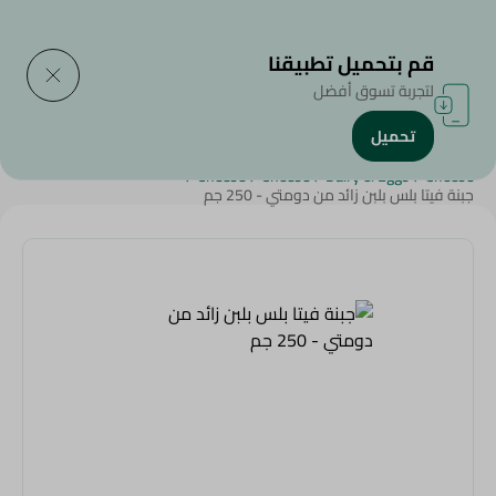
التوصيل إلى
حدد المنطقة
قم بتحميل تطبيقنا
لتجربة تسوق أفضل
تحميل
الرئيسية
/
الجبن,منتجات الألبان والبيض
/
الأجبان
/
Sohour Ramdan
/
/
Cheese
/
Cheese
/
Dairy & Eggs
/
Cheese
جبنة فيتا بلس بلبن زائد من دومتي - 250 جم