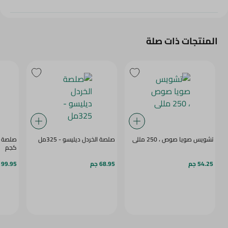
المنتجات ذات صلة
تشويس صويا صوص ، 250 مللى
صلصة الخردل ديليسو - 325مل
كجم
54.25 جم
68.95 جم
199.95 ج