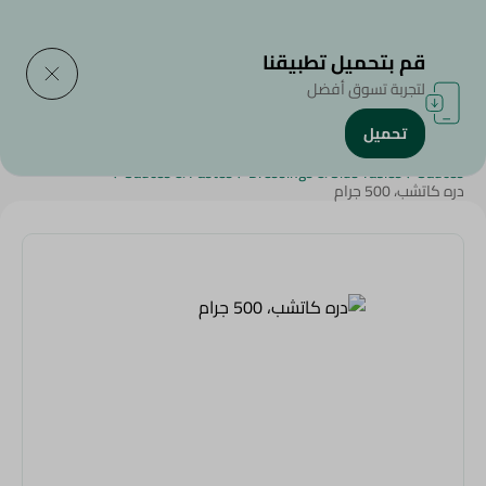
التوصيل إلى
حدد المنطقة
قم بتحميل تطبيقنا
لتجربة تسوق أفضل
تحميل
الرئيسية
/
منتجات البقالة
/
الصوصات , السلطات , الأطباق الجانبية
/
/
Sauces & Pastes
/
Dressings & Side Tables
/
Sauces
دره كاتشب، 500 جرام