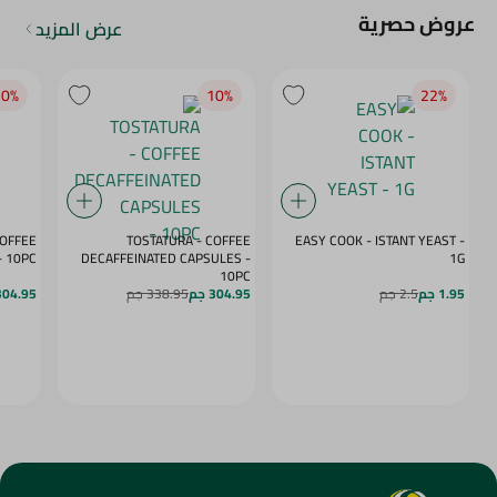
عروض حصرية
عرض المزيد
0‎%‎
10‎%‎
22‎%‎
COFFEE
TOSTATURA - COFFEE
EASY COOK - ISTANT YEAST -
APSULES VANILLA - 10PC
DECAFFEINATED CAPSULES -
1G
10PC
1.95 جم
2.5 جم
304.95 جم
338.95 جم
304.95 ج