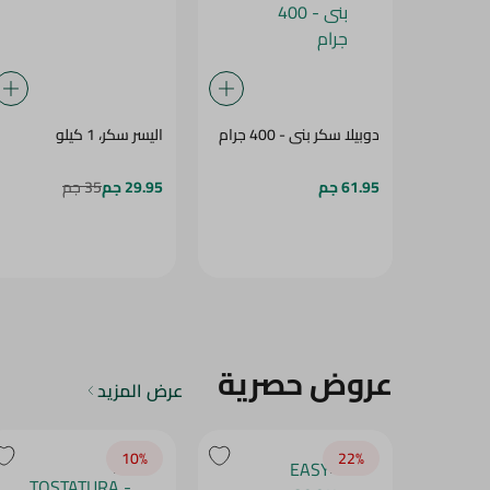
دوبيلا سكر بنى - 400 جرام
اليسر سكر، 1 كيلو
61.95 جم
29.95 جم
35 جم
عروض حصرية
عرض المزيد
10‎%‎
22‎%‎