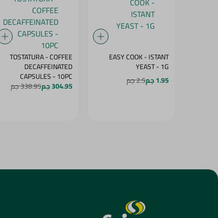
TOSTATURA - COFFEE
EASY COOK - ISTANT
DECAFFEINATED
YEAST - 1G
CAPSULES - 10PC
1.95 جم
2.5 جم
304.95 جم
338.95 جم