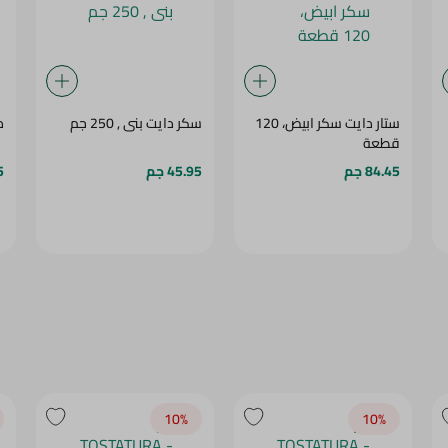
ستار دايت سكر ابيض، 120
سكر دايت بنى , 250 جم
دو
قطعة
84.45 جم
45.95 جم
5
10‎%‎
10‎%‎