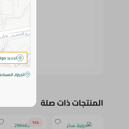
تحديد مو
الجيزة, المساحه
المنتجات ذات صلة
14‎%‎