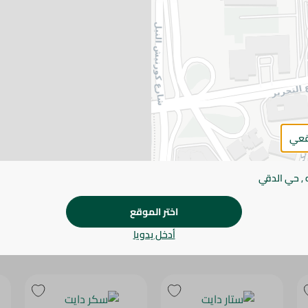
يرجى الملاحظة:
قد يختلف وزن العناصر القابلة ل
طفيف. قد يتغير التعبئة بناءً على التوفر.
المواصفات
براند
الحجم
قعي
SKU
 , حي الدقي
اختر الموقع
أدخل يدويا