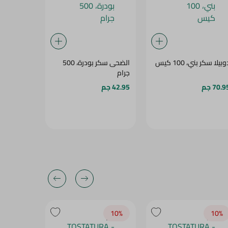
بيلا سكر بني، 100 كيس
الضحى سكر بودرة، 500
سكر بنى خا
جرام
،100جم
70.9 جم
42.95 جم
91.25 جم
10‎%‎
10‎%‎
10‎%‎