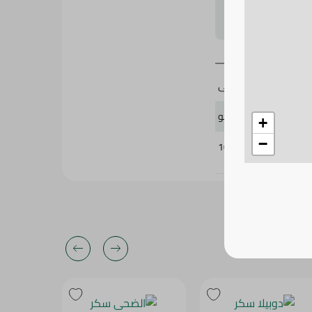
لتحجيم بشكل
الضحى
1 كيلو
+
−
102964