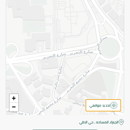
قم بالتسجيل للنشرة
©2026 - Spinneys | جميع الحقوق محفوظة
+
تحديد موقعي
−
الجيزة, المساحه , حي الدقي