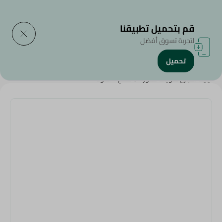
التوصيل إلى
حدد المنطقة
قم بتحميل تطبيقنا
لتجربة تسوق أفضل
تحميل
الرئيسية
/
المنزل والحديقة
/
أدوات المائدة
/
أدوات الحفلات
/
ايليت اطباق حلويات مدور - 5 قطع - اسود