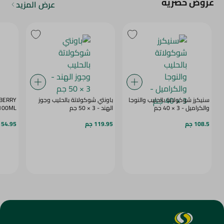
عروض حصرية
عرض المزيد
سنيكرز شوكولاتة بالحليب والنوجا
باونتي شوكولاتة بالحليب وجوز
BERRY
والكراميل - 3 × 40 جم
الهند - 3 × 50 جم
 100ML
108.5 جم
119.95 جم
154.95 ج