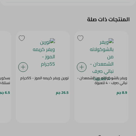
المنتجات ذات صلة
ويفر بالشوكولاته من الشمعدان -
تورين ويفر كريمه الموز - 55جرام
بسكويت
نباتي صرف - 4 للعبوة
نستلة،30جم
8.9 جم
26.5 جم
6.5 جم