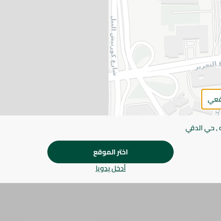
التفاصيل
لانشون الإلهامي السادة يتميز بقوام ناعم ومذاق شهي للوجب
للإفطار والسندويتشات واللانش بوكس.
يرجى الملاحظة:
قد يختلف وزن العناصر القابلة ل
طفيف. قد يتغير التعبئة بناءً على التوفر.
المواصفات
قعي
براند
 , حي الدقي
SKU
اختر الموقع
أدخل يدويا