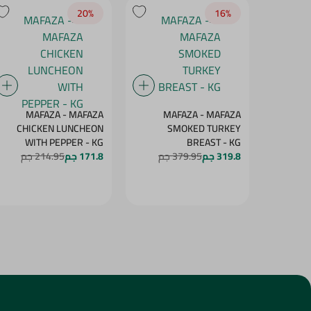
20‎%‎
16‎%‎
MAFAZA - MAFAZA
MAFAZA - MAFAZA
CHICKEN LUNCHEON
SMOKED TURKEY
WITH PEPPER - KG
BREAST - KG
319.8 جم
379.95 جم
171.8 جم
214.95 جم