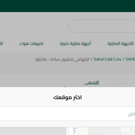
الأجهزة المنزلية
أجهزة منزلية كبيرة
تكييفات هواء
ال
SAH
/
Sahel Cold Cuts
/
الإلهامي لانشون سادة - بالكيلو
اللحيمى
الإلهامي لانشون سادة - بالكيلو
اختر موقعك
47.95 جم
/ 0.2 كج
55.99 جم
/ 0.2 كج
اضف للعربة