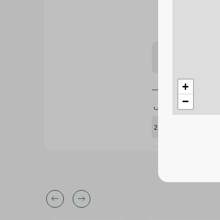
ات اليومية. مثالي
لتحجيم بشكل
+
−
اللحيمى
273634