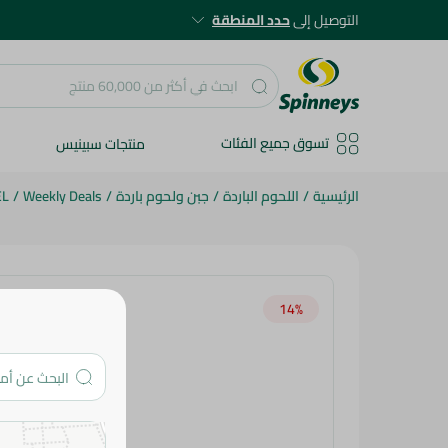
التوصيل إلى
حدد المنطقة
تسوق جميع الفئات
منتجات سبينيس
الرئيسية
/
اللحوم الباردة
/
جبن ولحوم باردة
/
Weekly Deals
/
EL
14‎%‎