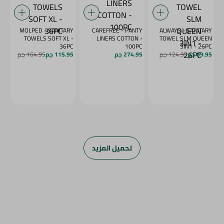
MOLPED - SANITARY
CAREFREE - PANTY
ALWAYS - SANITARY
TOWELS SOFT XL -
LINERS COTTON -
TOWEL SLM QUEEN
36PC
100PC
3IN1 - 26PC
99.95 جم
124.95 جم
274.95 جم
115.95 جم
164.95 جم
تحميل المزيد