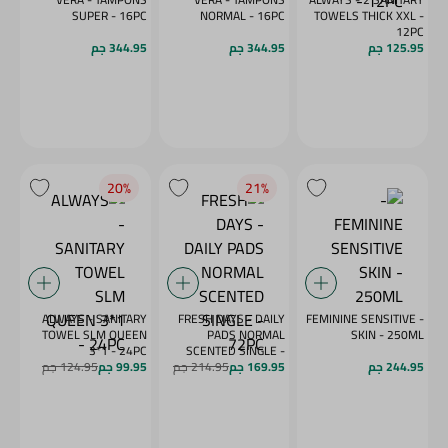
SUPER - 16PC
NORMAL - 16PC
TOWELS THICK XXL -
12PC
125.95 جم
344.95 جم
344.95 جم
20‎%‎
21‎%‎
ALWAYS - SANITARY
FRESH DAYS - DAILY
- FEMININE SENSITIVE
TOWEL SLM QUEEN
PADS NORMAL
SKIN - 250ML
3*1 - 24PC
SCENTED SINGLE -
244.95 جم
72PC
169.95 جم
214.95 جم
99.95 جم
124.95 جم