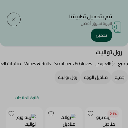
التوصيل إلى
حدد المنطقة
قم بتحميل تطبيقنا
لتجربة تسوق أفضل
تحميل
الرئيسية
/
الجمال والعناية الشخصية
/
منتجات ورقية وبلاستيكية
/
Toilet Rolls
رول تواليت
جميع
العروض
Scrubbers & Gloves
Wipes & Rolls
منتجات العن
جميع
مناديل الوجه
رول تواليت
فلترة المنتجات
21‎%‎