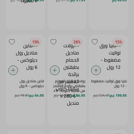
19‎%‎
26‎%‎
15‎%‎
بابيا ورق تواليت مضغوط
رولات مناديل الحمام
فاين مناديل رول
- 12 رول
بطبقتين برائحة اللافندر
ديلوكس - 6 رول
من سانيتا كلوب - 6 x
199.95 جم
234.95 جم
280 منديل
84.95 جم
114.95 جم
64.95 جم
79.95 جم