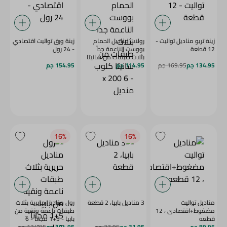
زينة تريو مناديل تواليت -
رولات مناديل الحمام
زينة ورق تواليت اقتصادي
12 قطعة
بووست الناعمة جداً
- 24 رول
بثلاث طبقات من سانيتا
134.95 جم
169.95 جم
114.95 جم
كلوب - 6 x 200 منديل
154.95 جم
16‎%‎
16‎%‎
مناديل تواليت
3 مناديل بابيا، 2 قطعة
رول مناديل حريرية بثلاث
مضغوط+اقتصادى ، 12
طبقات ناعمة ونقية من
قطعه
بابيا - 5+1 مجاناً - 6
89.95 جم
31.95 جم
37.95 جم
للعبوة
104.95 جم
124.95 جم