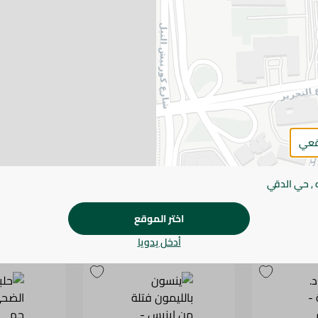
قعي
اعشاب كاموميل من د.لايف - 12
شاي ديتوكس العطار أخضر فتلة
بالكركم والزنجبيل - 20 للعبوة
للعبوة
115.95 جم
12.25 جم
 , حي الدقي
اختر الموقع
أدخل يدويا