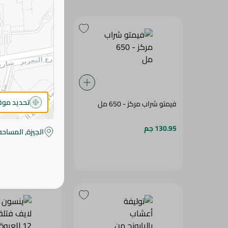
تحديد مو
فيمتو شراب مركز - 650 مل
فتلة
130.95 جم
13.95 جم
الجيزة, المساحه