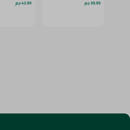
30.95 جم
42.95 جم