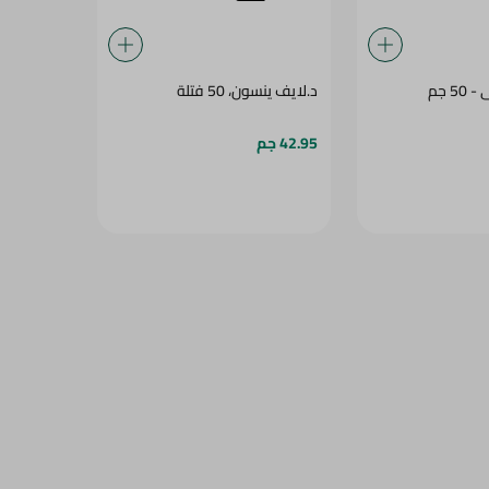
5 جم
د.لايف ينسون، 50 فتلة
42.95 جم