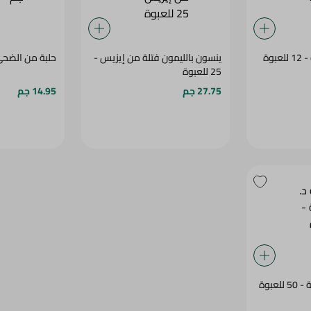
بوة
ينسون بالليمون فتلة من إيزيس -
حلبة من الضحى - 0
25 للعبوة
27.75 جم
14.95 جم
عبوة