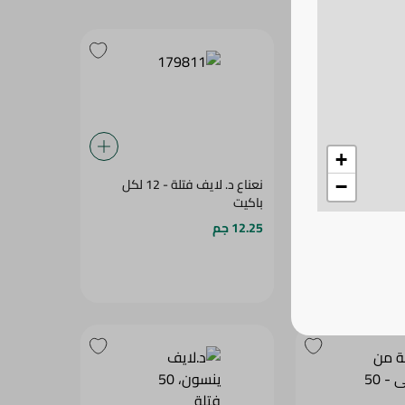
+
شاي د. لايف فتلة بالقرفة - 12
نعناع د. لايف فتلة - 12 لكل
−
باكيت
12.25 جم