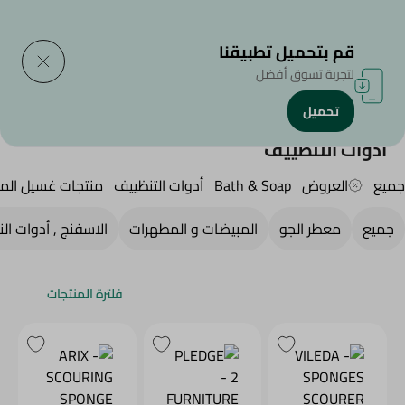
التوصيل إلى
حدد المنطقة
قم بتحميل تطبيقنا
لتجربة تسوق أفضل
تحميل
الرئيسية
/
المنظفات
/
أدوات التنظييف
أدوات التنظييف
جميع
العروض
Bath & Soap
أدوات التنظييف
منتجات غسيل الم
جميع
معطر الجو
المبيضات و المطهرات
الاسفنج , أدوات ال
فلترة المنتجات