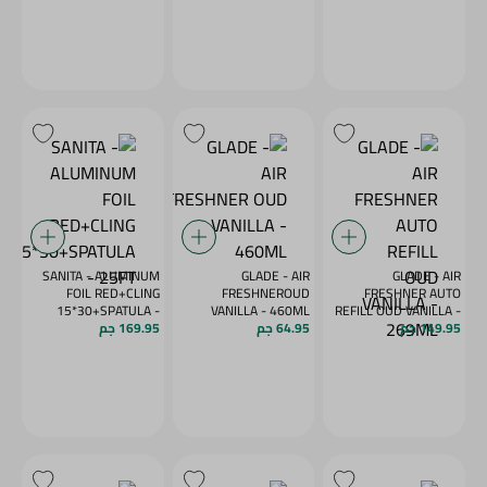
SANITA - ALUMINUM
GLADE - AIR
GLADE - AIR
FOIL RED+CLING
FRESHNEROUD
FRESHNER AUTO
15*30+SPATULA -
VANILLA - 460ML
REFILL OUD VANILLA -
269ML
149.95 جم
64.95 جم
25FT
169.95 جم