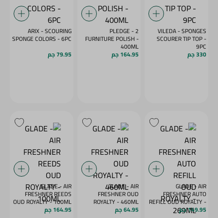
ARIX - SCOURING
PLEDGE - 2
VILEDA - SPONGES
SPONGE COLORS - 6PC
FURNITURE POLISH -
SCOURER TIP TOP -
400ML
9PC
330 جم
164.95 جم
79.95 جم
GLADE - AIR
GLADE - AIR
GLADE - AIR
FRESHNER REEDS
FRESHNER OUD
FRESHNER AUTO
OUD ROYALTY - 100ML
ROYALTY - 460ML
REFILL OUD ROYALTY -
269ML
149.95 جم
64.95 جم
164.95 جم