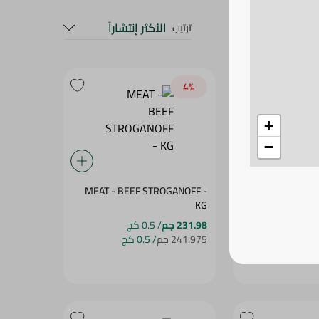
الأكثر إنتشاراً
ترتيب
4‎%‎
+
−
MEAT - BEEF STROGANOFF -
KG
231.98 جم
/ 0.5 كج
241.975 جم
/ 0.5 كج