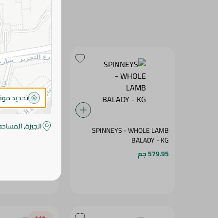
تحديد مو
الجيزة, المساحه
NEYS - LAMB HALF
SPINNEYS - WHOLE LAMB
BALADY - KG
BALADY - KG
579.95 جم
514.95 جم