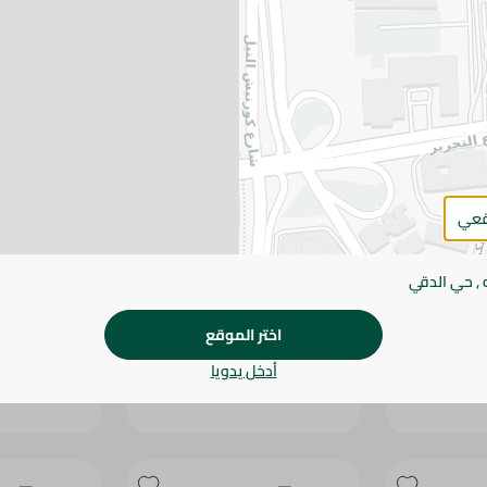
قعي
 , حي الدقي
SPIN
الشامية ممبار جاهز للحشو - 5 متر
- BEEF BONES - KG
اختر الموقع
169.95 جم
7.475 جم
/ 0.5 كج
أدخل يدويا