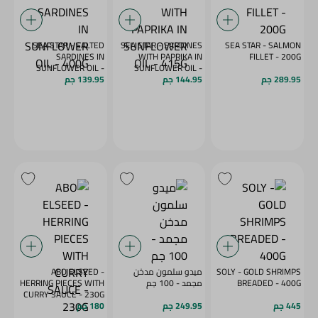
SEA STAR - SALTED
SEA STAR - SARDINES
SEA STAR - SALMON
SARDINES IN
WITH PAPRIKA IN
FILLET - 200G
SUNFLOWER OIL -
SUNFLOWER OIL -
289.95 جم
415G
144.95 جم
400G
139.95 جم
SOLY - GOLD SHRIMPS
ميدو سلمون مدخن
ABO ELSEED -
BREADED - 400G
مجمد - 100 جم
HERRING PIECES WITH
CURRY SAUCE - 230G
445 جم
249.95 جم
180 جم