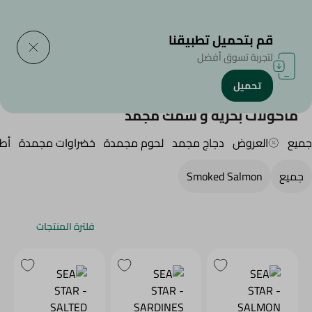
التوصيل إلى
حدد المنطقة
قم بتحميل تطبيقنا
لتجربة تسوق أفضل
تحميل
الرئيسية
/
الأطعمة المجمدة
/
مأكولات بحرية و سمك مجمد
مأكولات بحرية و سمك مجمد
جميع
العروض
دجاج مجمد
لحوم مجمدة
خضراوات مجمدة
أط
جميع
Smoked Salmon
فلترة المنتجات