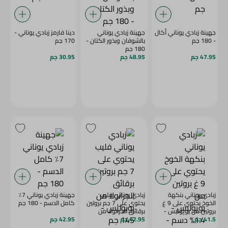
جهينة زبادي يوناني أكال
جهينة زبادي يوناني
دينا فارمز زبادي يوناني -
- 180 جم
بالشوفان وبذور الكتان -
170 جم
180 جم
47.95 جم
48.95 جم
30.95 جم
زبادي يوناني بنكهة
زبادي يوناني فليب
جهينة زبادي يوناني 7٪
الخوخ يحتوي على 9 غ
يحتوي على 7 جم بروتين
كامل الدسم - 180 جم
بروتين من يوپوليس -
برقائق الجرانولا من
1.4% دسم - 150 جم
41.5 جم
42.95 جم
يوبوليس - 145 جم
42.95 جم