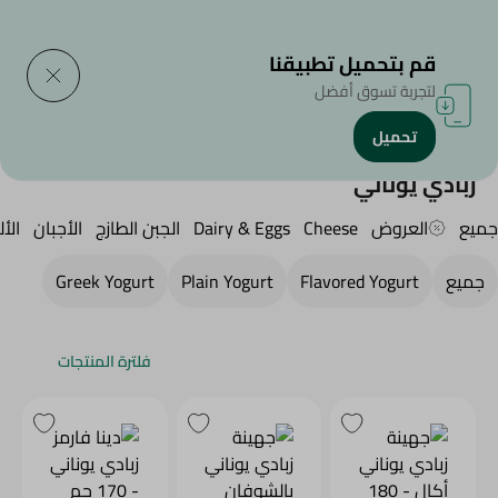
التوصيل إلى
حدد المنطقة
قم بتحميل تطبيقنا
لتجربة تسوق أفضل
تحميل
الرئيسية
/
الجبن,منتجات الألبان والبيض
/
Yogurt
/
زبادي يوناني
زبادي يوناني
جميع
العروض
Cheese
Dairy & Eggs
الجبن الطازج
الأجبان
الأل
جميع
Flavored Yogurt
Plain Yogurt
Greek Yogurt
فلترة المنتجات