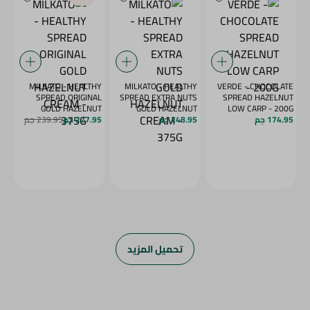
MILKATO - HEALTHY
MILKATO - HEALTHY
VERDE - CHOCOLATE
SPREAD ORIGINAL
SPREAD EXTRA NUTS
SPREAD HAZELNUT
GOLD HAZELNUT
GOLD HAZELNUT
LOW CARP - 200G
174.95 جم
248.95 جم
CREAM - 375G
227.95 جم
CREAM - 375G
239.95 جم
تحميل المزيد