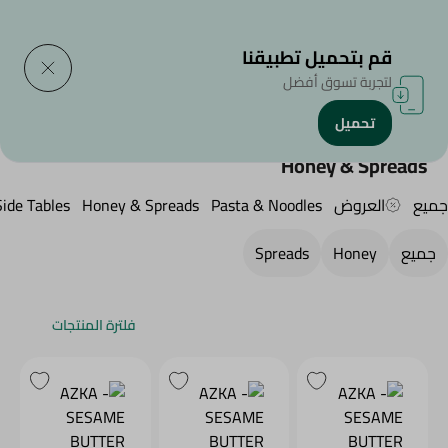
التوصيل إلى
حدد المنطقة
قم بتحميل تطبيقنا
لتجربة تسوق أفضل
تحميل
الرئيسية
/
منتجات البقالة
/
Honey & Spreads
Honey & Spreads
جميع
العروض
Pasta & Noodles
Honey & Spreads
Side Tables
جميع
Honey
Spreads
فلترة المنتجات