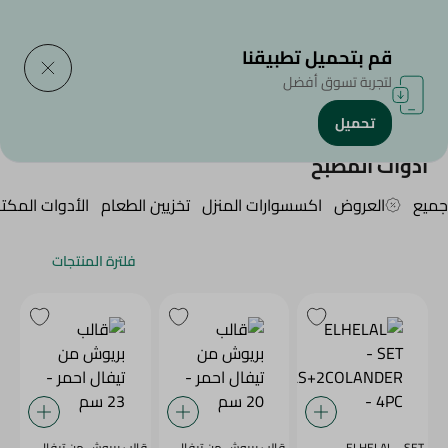
التوصيل إلى
حدد المنطقة
قم بتحميل تطبيقنا
لتجربة تسوق أفضل
تحميل
الرئيسية
/
Household
/
أدوات المطبخ
أدوات المطبخ
جميع
العروض
اكسسوارات المنزل
تخزيين الطعام
الأدوات المكتب
فلترة المنتجات
ELHELAL - SET
قالب بريوش من تيفال
قالب بريوش من تيفال