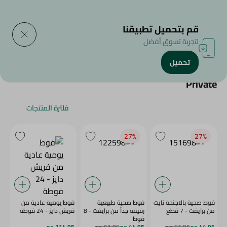
التوصيل إلى
حدد المنطقة
قم بتحميل تطبيقنا
لتجربة تسوق أفضل
تحميل
الرئيسية
/
Private
فلترة المنتجات
27‎%‎
27‎%‎
فوط صحية بالاجنحة نايت
فوط صحية طبيعية
فوط يومية عادية من
من برايفت - 7 قطع
رقيقة جداً من برايفت - 8
فريش دايز - 24 فوطة
فوط
44.95 جم
61.95 جم
44.95 جم
61.95 جم
114.95 جم