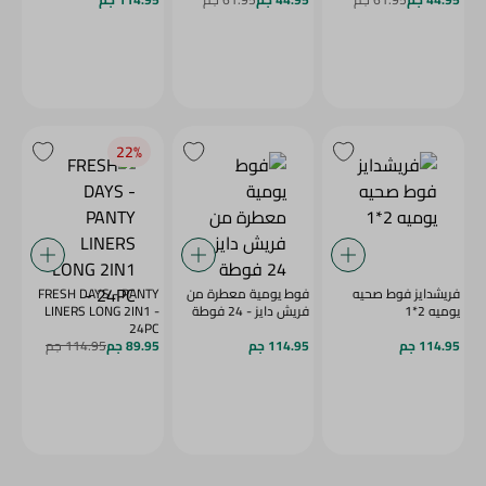
22‎%‎
فريشدايز فوط صحيه
فوط يومية معطرة من
FRESH DAYS - PANTY
يوميه 2*1
فريش دايز - 24 فوطة
LINERS LONG 2IN1 -
24PC
114.95 جم
114.95 جم
89.95 جم
114.95 جم