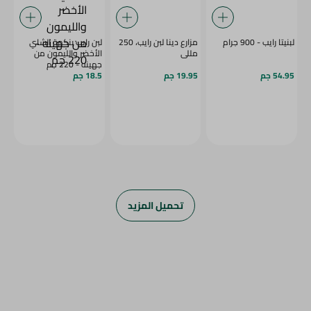
لبنيتا رايب - 900 جرام
مزارع دينا لبن رايب، 250
لبن رايب بنكهة الشاي
مللى
الأخضر والليمون من
جهينه - 220 جم
54.95 جم
19.95 جم
18.5 جم
تحميل المزيد