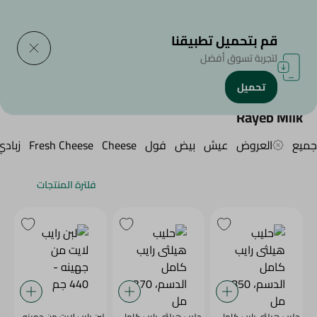
التوصيل إلى
حدد المنطقة
قم بتحميل تطبيقنا
لتجربة تسوق أفضل
تحميل
الرئيسية
/
/
/
Rayeb Milk
جميع
العروض
عيش
بيض
فول
Cheese
Fresh Cheese
زبادي
فلترة المنتجات
حليب هيلثى رايب كامل
حليب هيلثى رايب كامل
لبن رايب لايت من جهينه