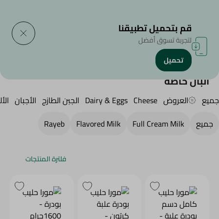
التوصيل إلى
حدد المنطقة
قم بتحميل تطبيقنا
لتجربة تسوق أفضل
تحميل
الرئيسية
/
الجبن,منتجات الألبان والبيض
/
Milk
/
البان خاصة
البان خاصة
جميع
العروض
Cheese
Dairy & Eggs
الجبن الطازج
الأجبان
الأل
جميع
Full Cream Milk
Flavored Milk
Rayeb
فلترة المنتجات