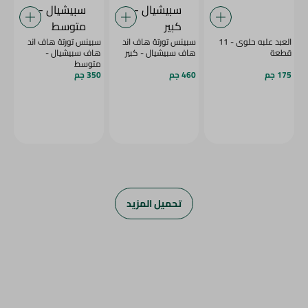
العبد علبه حلوى - 11
سبينس تورتة هاف اند
سبينس تورتة هاف اند
قطعة
هاف سبيشيال - كبير
هاف سبيشيال -
متوسط
175 جم
460 جم
350 جم
تحميل المزيد