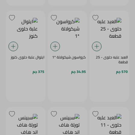
العبد علبه حلوى - 25
كرواسون شيكولاتة *1
ايتوال علبة حلوى كنوز
قطعة
570 جم
34.95 جم
375 جم