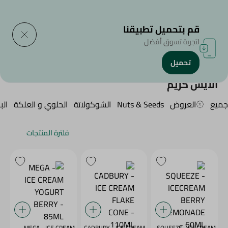
التوصيل إلى
حدد المنطقة
قم بتحميل تطبيقنا
لتجربة تسوق أفضل
تحميل
الرئيسية
/
سناكس وحلويات
/
الايس كريم
الايس كريم
جميع
العروض
Nuts & Seeds
الشوكولاتة
الحلوي و العلكة
ال
فلترة المنتجات
MEGA - ICE CREAM
CADBURY - ICE CREAM
SQUEEZE - ICECREAM