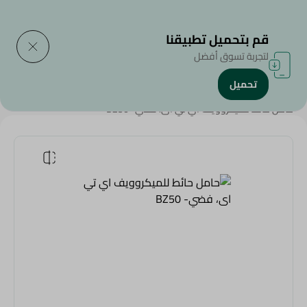
التوصيل إلى
حدد المنطقة
قم بتحميل تطبيقنا
لتجربة تسوق أفضل
تحميل
الرئيسية
/
الأجهزة المنزلية
/
تلفزيونات وريسفيرات
/
Accessories
/
حامل حائط للميكروويف اي تي اى، فضي- BZ50