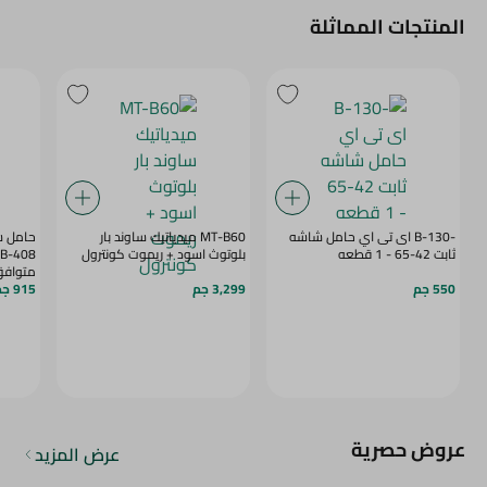
المنتجات المماثلة
-B-130 اى تى اي حامل شاشه
MT-B60 ميدياتيك ساوند بار
حامل ش
ثابت 42-65 - 1 قطعه
بلوتوث اسود + ريموت كونترول
متوافق مع
550 جم
3,299 جم
915 جم
عروض حصرية
عرض المزيد