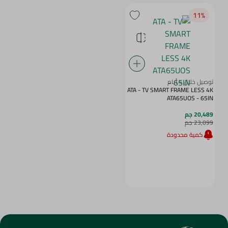
11‎%‎
توصيل خلال 4 أيام
ATA - TV SMART FRAME LESS 4K
ATA65UOS - 65IN
20,489 جم
23,099 جم
كمية محدودة