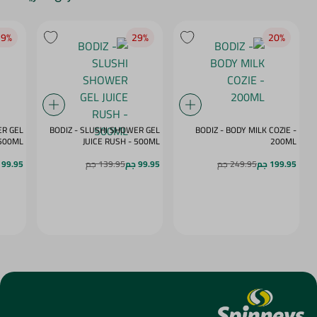
9‎%‎
29‎%‎
20‎%‎
ER GEL
BODIZ - SLUSHI SHOWER GEL
BODIZ - BODY MILK COZIE -
MY DAZE - 500ML
JUICE RUSH - 500ML
200ML
199.95 جم
249.95 جم
99.95 جم
139.95 جم
99.95 جم