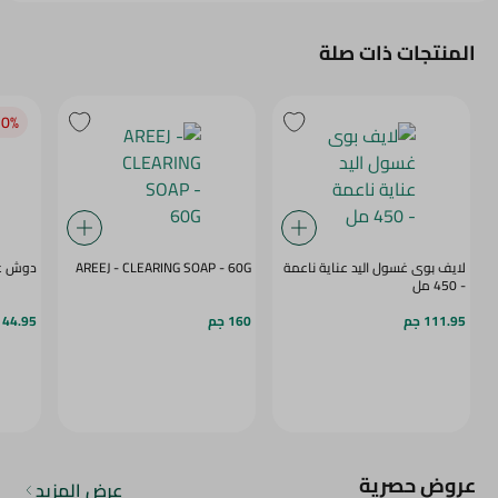
المنتجات ذات صلة
0‎%‎
لايف بوى غسول اليد عناية ناعمة
AREEJ - CLEARING SOAP - 60G
دوش غسول
- 450 مل
111.95 جم
160 جم
44.95 جم
عروض حصرية
عرض المزيد