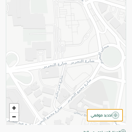
قم بالتسجيل للنشرة
©2026 - Spinneys | جميع الحقوق محفوظة
+
تحديد موقعي
−
اقتربت! أضف 100 جنيه للمتابعة إلى الدفع.