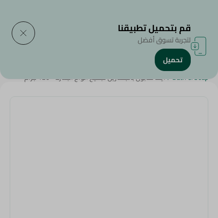
التوصيل إلى
حدد المنطقة
قم بتحميل تطبيقنا
لتجربة تسوق أفضل
تحميل
الرئيسية
/
الجمال والعناية الشخصية
/
المنظفات
/
Shower
/
Bath & Soap
/
ايفا صابون بالجلسرين لجميع انواع البشرة - 120 جرام