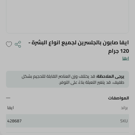
ايفا صابون بالجلسرين لجميع انواع البشرة -
120 جرام
ايفا
يرجى الملاحظة:
قد يختلف وزن العناصر القابلة للتحجيم بشكل
طفيف. قد يتغير التعبئة بناءً على التوفر.
المواصفات
براند
ايفا
428687
SKU