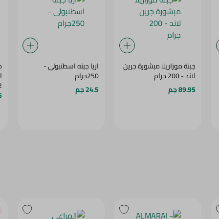
جبنة موزاريلا مبشورة جرين
اريا جبنه اسطنبولى -
ج
لاند - 200 جرام
250جرام
12
89.95 جم
24.5 جم
5