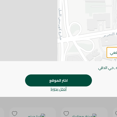
يرجى الملاحظة:
قد يختلف وزن العناصر القابلة ل
طفيف. قد يتغير التعبئة بناءً على التوفر.
المواصفات
SKU
قعي
 , حي الدقي
اختر الموقع
أدخل يدويا