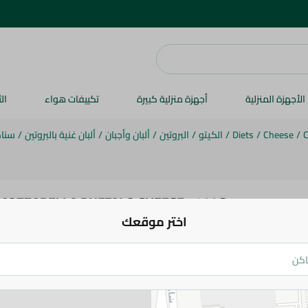
الأجهزة المنزلية
أجهزة منزلية كبيرة
تكييفات هواء
ال
/
Cheese
/
Diets
/
الكيتو
/
البروتين
/
ألبان وأجبان
/
ألبان غنية بالبروتين
/
سناك
MOZZARELLA BUFFALO CHEESE - 400G
اختر موقعك
129.95 جم
اضف للعربة