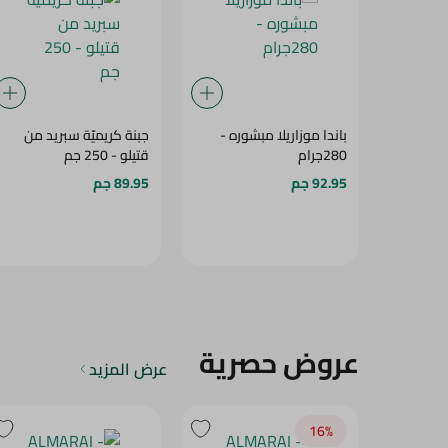
باندا موزاريلا مبشوره -
جبنة كريميّة سبريد من
280جرام
قتيلو - 250 جم
92.95 جم
89.95 جم
عروض حصرية
عرض المزيد
16‎%‎