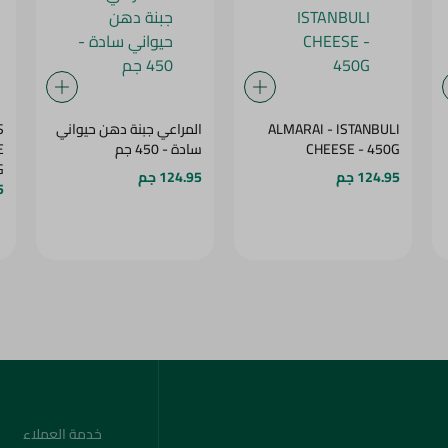
ALMARAI - ISTANBULI
المراعي جبنة دهن حيواني
S
CHEESE - 450G
سادة - 450 جم
E
G
124.95 جم
124.95 جم
5
خدمة العملاء