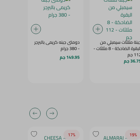
بنة مثلثات سيمبلي من
دومتى جبنه كريمى بالبرجر
جبنة عبور 
البقرة الضاحكة - 8 مثلثات -
- 380 جرام
بالقشطة - 500 جرا
1 جم
149.95 جم
121.95 جم
36.7 جم
17‎%‎
17‎%‎
19‎%‎