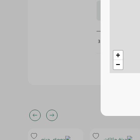
لتحجيم بشكل
337620
+
−