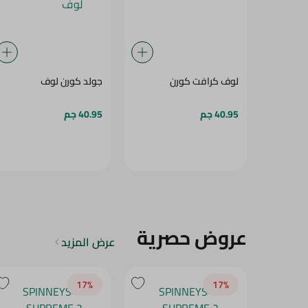
لوف كرافت كورن
جولد كورن لوف
40.95 جم
40.95 جم
عروض حصرية
عرض المزيد
17‎%‎
17‎%‎