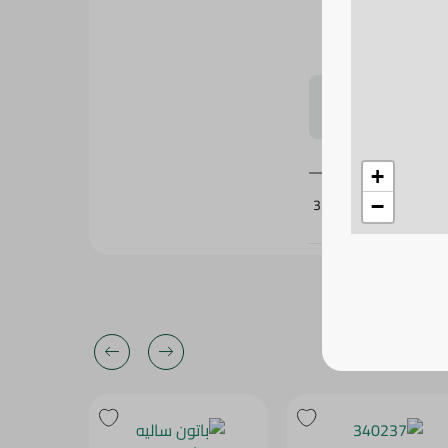
، مثالي للحشوات
لتحجيم بشكل
+
335050
−