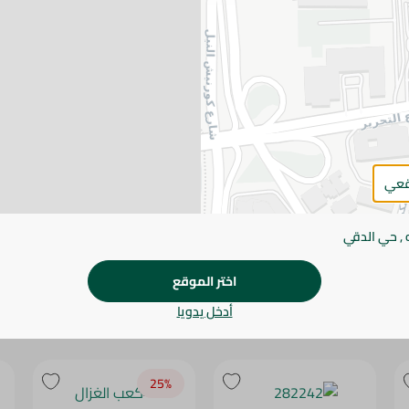
فطير مشلتت متوسط طازج بطبقات هشة ومذاق مصري أصيل
الحلوة والمالحة.
يرجى الملاحظة:
قد يختلف وزن العناصر القابلة ل
طفيف. قد يتغير التعبئة بناءً على التوفر.
المواصفات
قعي
SKU
 , حي الدقي
اختر الموقع
أدخل يدويا
25‎%‎