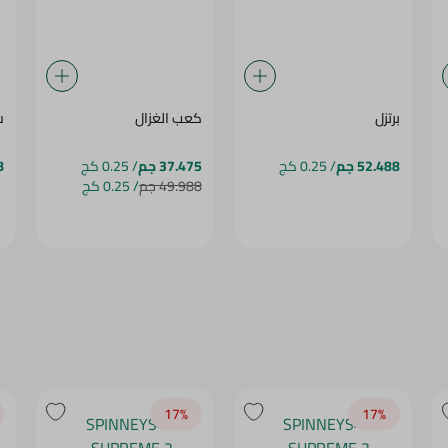
برتزل
كعب الغزال
س
52.488 جم
/ 0.25 كج
37.475 جم
/ 0.25 كج
8
49.988 جم
/ 0.25 كج
17‎%‎
17‎%‎