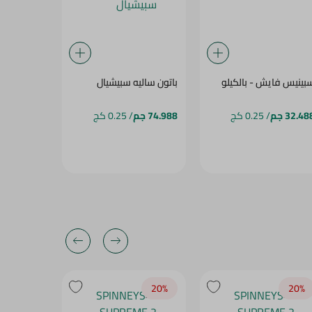
بينيس فايش - بالكيلو
باتون ساليه سبيشيال
رأى لوف
32.48 جم
/ 0.25 كج
74.988 جم
/ 0.25 كج
40.95 جم
20‎%‎
20‎%‎
20‎%‎