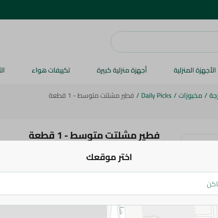
الأجهزة المنزلية
أجهزة منزلية كبيرة
تكييفات هواء
ال
جة
/
مخبوزات
/
Daily Picks
/
فطير مشلتت متوسط - 1 قطعة
فطير مشلتت متوسط - 1 قطعة
اختر موقعك
49.95 جم
اضف للعربة
التفاصيل